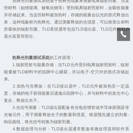
热释光剂量测试系统基于热释光现象来测量电离辐射剂量。当某
些材料（如锂玻璃、铍氧化物等）受到电离辐射照射时，会吸收能量
并存储起来。当这些材料被加热时，存储的能量会以光的形式释放出
来，这种现象称为热释光。通过测量释放的光强度，可以推算出材料
所吸收的辐射剂量。TLD系统通常包括TLD读出器、TLD元件和TLD
退火装置等部分。
热释光剂量测试系统
的工作原理：
1.辐射照射与能量存储：当TLD元件受到电离辐射照射时，辐射
能量被TLD材料中的陷阱中心捕获，并以电子-空穴对的形式存储起
来。
2.加热与光释放：在TLD读出器中，TLD元件被加热至一定温
度，存储的电子获得能量后逃逸出陷阱中心，并与材料中的发光中心
复合，释放出光子。
3.光信号测量：TLD读出器配备有光电倍增管或半导体探测器等
光敏元件，用于测量释放光子的数量和强度。根据预先建立的剂量-
响应曲线，将光信号转换为辐射剂量。
4.数据处理与分析：TLD读出器通常配备有微处理器和软件系