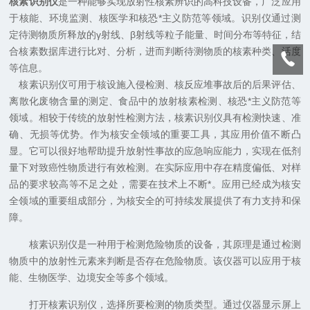
核素识别仪
是一种能够实现放射性核素辨识的高科技设备，广泛应用
于核能、环境监测、核医学和核恐*主义防范等领域。识别仪通过测
定待测物质所释放的γ射线、β射线等粒子能量、时间分布等特征，结
合核素数据库进行比对、分析，进而判断待测物质的核素种类、活度
等信息。
核素识别仪可用于核设施入侵检测、核反应堆事故后的后果评估、
离散化废物含量的测定、食品中的放射核素检测、核恐*主义防范等
领域。相较于传统的放射性检测方法，核素识别仪具有检测快速、准
确、无损等优势。作为核安全领域的重要工具，其应用价值不断凸
显。它可以很好地帮助提升放射性事故的应急响应能力，实现在低剂
量下对致癌性物质进行有效检测。在实际应用中存在精度偏低、对样
品的要求较高等不足之处，需要在技术上不断*。应用已经成为核安
全领域的重要组成部分，为核安全的可持续发展提供了有力支持和保
障。
核素识别仪是一种用于检测危险物质的设备，其原理是通过检测
物质中的放射性元素来判断是否存在危险物质。该仪器可以应用于核
能、生物医学、边境安全等多个领域。
打开核素识别仪，选择所要检测的物质类型。通过仪器显示屏上