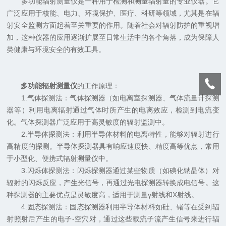
多功能辐射测量仪是一种用于检测和测量辐射量的专业仪器。它
广泛应用于核能、电力、环境保护、医疗、科研等领域，尤其是在辐
射安全监测方面起着至关重要的作用。随着社会对辐射防护的重视增
加，这种仪器的应用逐渐扩展至日常生活中的各个角落，成为保障人
类健康与环境安全的有效工具。
多功能辐射测量仪
的工作原理：
1.气体探测法：气体探测器（如电离室探测器、气体流量计探测
器等）利用电离辐射通过气体时所产生的电离效应，检测到电流变
化。气体探测器广泛应用于高灵敏度的辐射监测中。
2.半导体探测法：利用半导体材料的电离特性，能够对辐射进行
高精度的探测。半导体探测器具有响应速度快、精度高等优点，常用
于小型化、便携式辐射测量仪中。
3.闪烁体探测法：闪烁探测器通过某些物质（如碘化钠晶体）对
辐射的闪烁反应，产生光信号，再通过光电探测器转换成电信号。这
种探测器的主要优点是灵敏度高，适用于测量γ射线和X射线。
4.固态探测法：固态探测器利用半导体材料如硅、锗等在受到辐
射照射后产生的电子-空穴对，通过这些载流子流产生信号来进行辐