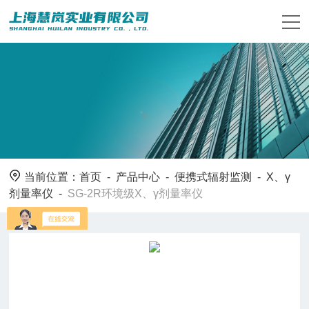
当前位置：
首页
-
产品中心
-
便携式辐射监测
-
X、γ
剂量率仪
-
SG-2R环境级X、γ剂量率仪