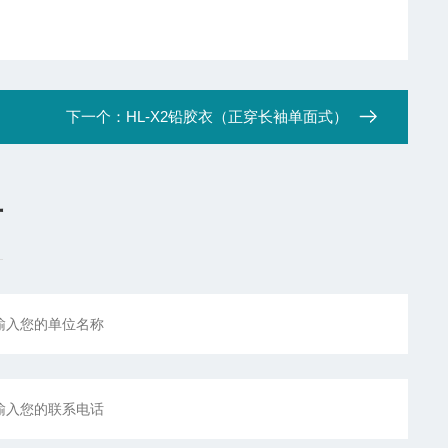
下一个：
HL-X2铅胶衣（正穿长袖单面式）
言