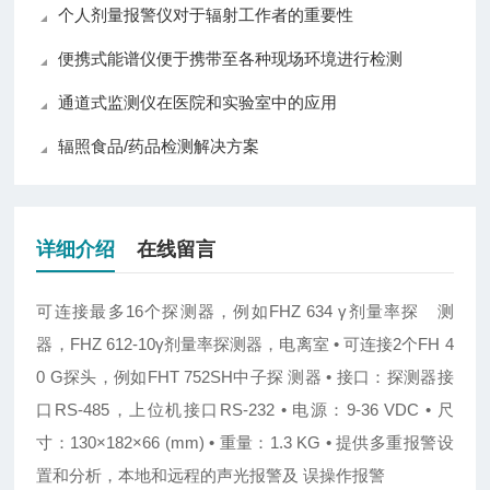
个人剂量报警仪对于辐射工作者的重要性
便携式能谱仪便于携带至各种现场环境进行检测
通道式监测仪在医院和实验室中的应用
辐照食品/药品检测解决方案
详细介绍
在线留言
可连接最多16个探测器，例如FHZ 634 γ剂量率探
测
器，FHZ 612-10γ剂量率探测器，电离室
•
可连接2个FH 4
0 G探头，例如FHT 752SH中子探
测器
•
接口：探测器接
口RS-485，上位机接口RS-232
•
电源：9-36 VDC
•
尺
寸：130×182×66 (mm)
•
重量：1.3 KG
•
提供多重报警设
置和分析，本地和远程的声光报警及
误操作报警