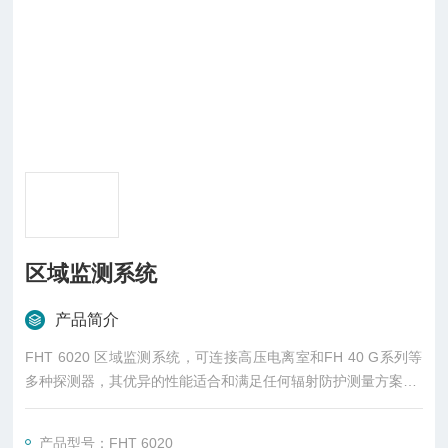
区域监测系统
产品简介
FHT 6020 区域监测系统，可连接高压电离室和FH 40 G系列等
多种探测器，其优异的性能适合和满足任何辐射防护测量方案
的需要。广泛应用于工业生产部门 (如石油化工、辐照企业及其
他放射源使用单位)、核研究实验室、安全保卫等多种领域
产品型号：FHT 6020