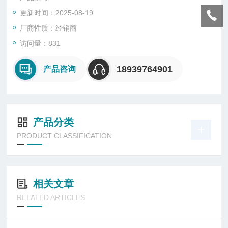
(如监测潜在的放射性危险或特殊的核材料)。可根据需要设计不
更新时间：2025-08-19
同监测方案，系统具有高度的可靠性和稳定性，适合连续监测，
可长年工作。
厂商性质：经销商
访问量：831
18939764901
产品咨询
产品分类
PRODUCT CLASSIFICATION
相关文章
RELATED ARTICLES