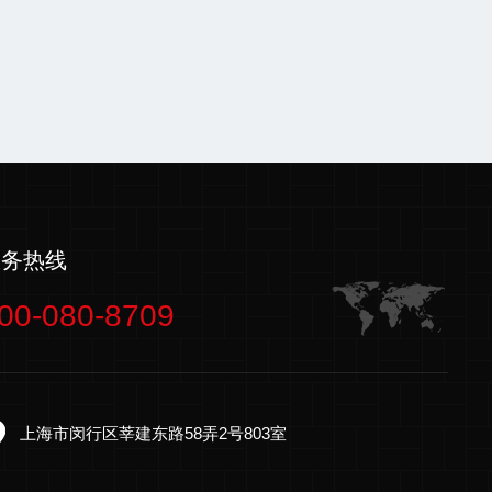
服务热线
00-080-8709
上海市闵行区莘建东路58弄2号803室