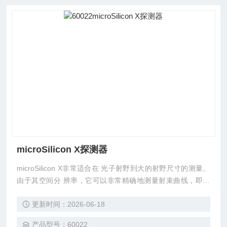
microSilicon X探测器
microSilicon X非常适合在 光子射野到大的射野尺寸的测量。
由于其空间分 辨率，它可以非常精确地测量射束曲线，即使
是在半影区 域。 改进的能量响应使用户能够执行准确的，独
更新时间：2026-06-18
立与射野尺寸 的百分深度剂量测量。 此外，新设计的水等效
窗厚度较 小，这对输出因子的测量有积极的影响。
产品型号：60022