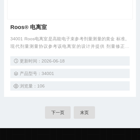
Roos® 电离室
34001 Roos电离室是高能电子束参考剂量测量的黄金 标准。
现代剂量测量协议参考该电离室的设计并提供 剂量修正因
子。其防水设计使电离室可以在水中或固态 模体中使用。Roo
更新时间：2026-06-18
s电离室也非常适合测量高能光子深度 剂量曲线。该电离室可
用于质子束的剂量测量。
产品型号：34001
浏览量：106
下一页
末页