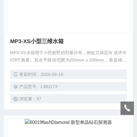
MP3-XS小型三维水箱
MP3-XS水箱用于小照射野的剂量分布，例如立体定向 或术中
IORT测量。其水平移动范围为200mm x 200mm，垂直移动
范围为 300mm。水箱有三个可调节的 支脚，用于调平；蚀刻
更新时间：2026-06-18
十字线用于对准；以及一个防碰撞 的排水龙头，用于排水而
无需倾斜或改变水箱的位置。 在长时间使用期间，20mm厚的
产品型号：L981173
有机玻璃壁和底部不会凸 起变形。精密步进电机安装在水箱
上方，允许加速器准直 器和水面之间的距
浏览量：97