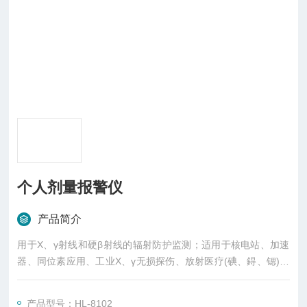
个人剂量报警仪
产品简介
用于X、γ射线和硬β射线的辐射防护监测；适用于核电站、加速
器、同位素应用、工业X、γ无损探伤、放射医疗(碘、鍀、锶)、
钴源治疗、γ辐照、放射性实验室、再生资源、核设施周围环境
监测等领域，及时给予报警指示，确保工作人员的安全。
产品型号：HL-8102