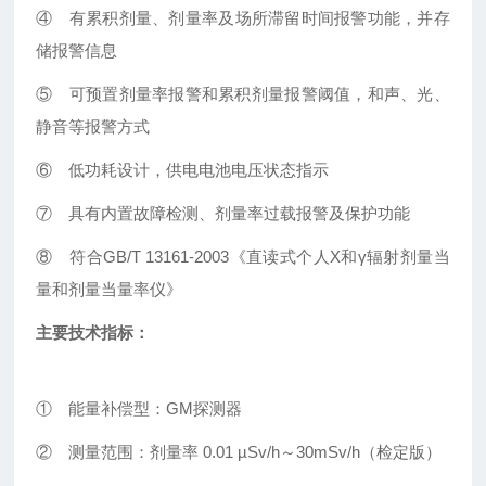
④
有累积
剂量、剂量率及场所滞留时间报警功能，并
存
储报警信息
⑤
可预置剂量率报警和累积剂量报警阈值，和
声、光、
静音等报警方式
⑥
低功耗设计，供电电池电压状态指示
⑦
具有内置故障检测、剂量率过载报警及保护功能
⑧
符合
GB/T 13161-2003
《直读式个人
X
和
γ
辐射剂量当
量和剂量当量率仪》
主要技术指标
：
①
能量补偿型：
GM
探测器
②
测量范围：剂量率
0.01 µSv/h
～
30
mSv/h
（
检定版
）