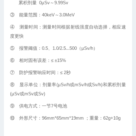
累积剂量
0
µ
Sv
～
9
.
99Sv
③
能量范围：
40keV
～
3.0MeV
④
测量时间：测量时间根据射线强度自动选择，相应速
度更快
⑤
报警阈值：
0.5
、
1.0/2.5...500
（
µ
Sv/h
）
⑥
相对固有误差：
≤
±15%
⑦
防护报警响应时间：
≤
2
秒
⑧
显示单位：剂量率
(µSv/h
或
mSv/h
或
Sv/h)
和累积剂量
(µSv
或
mSv
或
Sv)
⑨
供电方式：一节
7
号电池
⑩
外形尺寸：
96mm*65mm*1
9
mm
；重量：
62g
+10g