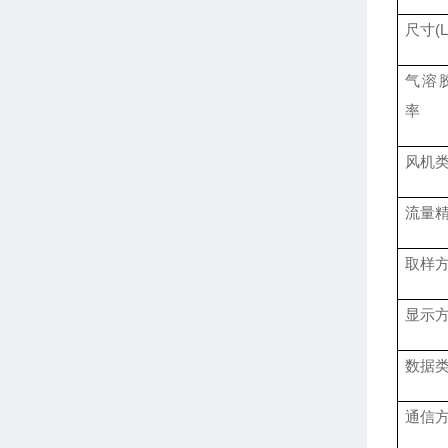
尺寸
(
气溶
率
风机
流量
取样
显示
数据
通信