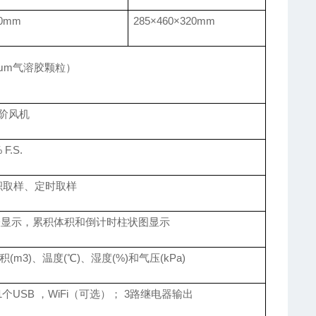
20mm
285×460×320mm
.3μm气溶胶颗粒）
阶风机
 F.S.
积取样、定时取样
表显示，累积体积和倒计时柱状图显示
(m3)、温度(℃)、湿度(%)和气压(kPa)
 1个USB ，WiFi（可选）； 3路继电器输出