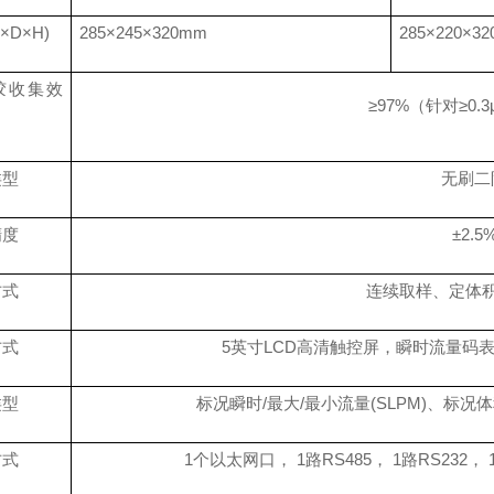
L×D×H)
285×245×320mm
285×220×3
胶收集效
≥97%（针对≥0
类型
无刷二
精度
±2.5%
方式
连续取样、定体
方式
5英寸LCD高清触控屏，瞬时流量码
类型
标况瞬时
/最大/最小流量(SLPM)、标况体积
方式
1个以太网口， 1路RS485， 1路RS232，