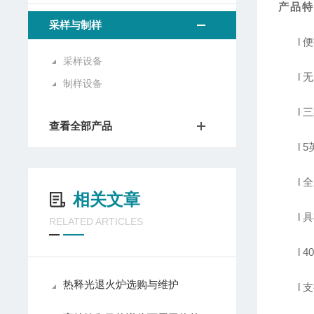
产品
采样与制样
l
便
采样设备
l
无
制样设备
l
三
查看全部产品
l
5
l
全
相关文章
l
具
RELATED ARTICLES
l
4
热释光退火炉选购与维护
l
支