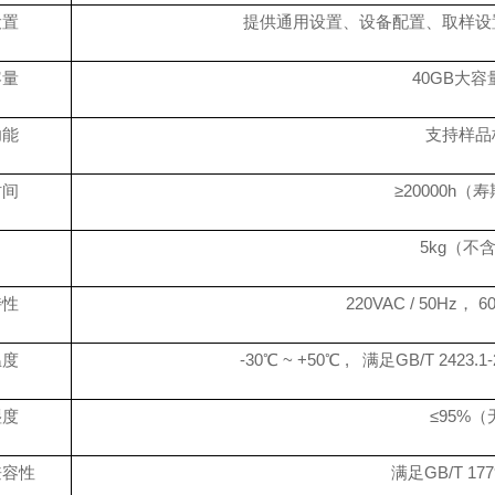
设置
提供通用设置、设备配置、取样设
容量
40GB大
功能
支持样品
时间
≥20000h
5kg（不
特性
220VAC / 50Hz， 
温度
-30℃ ~ +50℃ , 满足GB/T 2423.
湿度
≤95%
兼容性
满足
GB/T 1