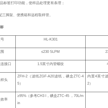
品标签打印功能，使样品处理更有条理；
配三脚架、便携箱和远程取样管。
指标
型号
HL-K301
范围
≤230 SLPM
2
头连接口
1.5英寸内管螺纹
ZFH-2（滤纸ZGF-A20滤纸，碘盒ZTC-4
内置
4英寸滤
取样头
5）
2）
≥95%（参考CH3 I，碘盒ZTC-45 ，70L/m
集效率
in