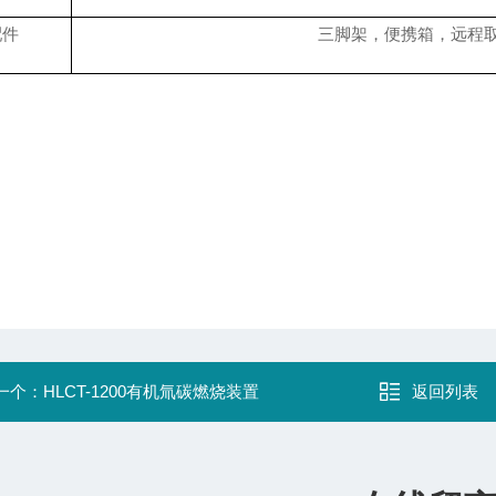
配件
三脚架，便携箱，远程
一个：
HLCT-1200有机氚碳燃烧装置
返回列表