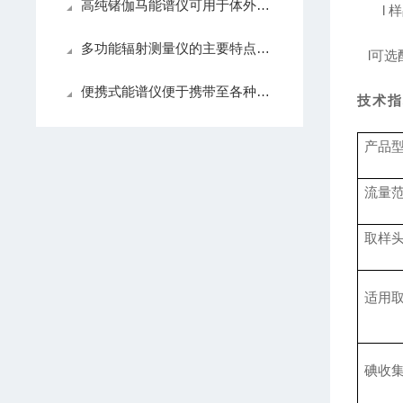
高纯锗伽马能谱仪可用于体外诊断如骨密度测定
l
样
多功能辐射测量仪的主要特点及应用场景
l
可选
便携式能谱仪便于携带至各种现场环境进行检测
技术
产品
流量
取样
适用
碘收